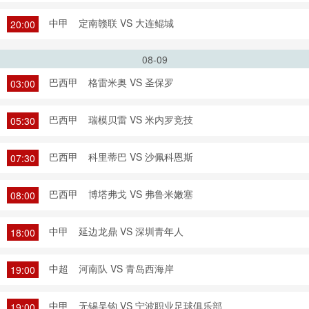
中甲
定南赣联 VS 大连鲲城
20:00
08-09
巴西甲
格雷米奥 VS 圣保罗
03:00
巴西甲
瑞模贝雷 VS 米内罗竞技
05:30
巴西甲
科里蒂巴 VS 沙佩科恩斯
07:30
巴西甲
博塔弗戈 VS 弗鲁米嫩塞
08:00
中甲
延边龙鼎 VS 深圳青年人
18:00
中超
河南队 VS 青岛西海岸
19:00
中甲
无锡吴钩 VS 宁波职业足球俱乐部
19:00