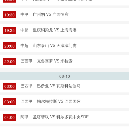
中甲
广州豹 VS 广西恒宸
19:30
中超
重庆铜梁龙 VS 上海海港
19:35
中超
山东泰山 VS 天津津门虎
20:00
巴西甲
克鲁塞罗 VS 米拉索
22:00
08-10
巴西甲
巴伊亚 VS 瓦斯科达伽马
03:00
巴西甲
帕尔梅拉斯 VS 巴西国际
03:00
阿甲
圣塔菲联 VS 科尔多瓦中央SDE
04:00