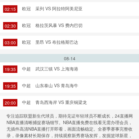
欧冠
采列 VS 阿拉特阿美尼亚
02:15
欧冠
格拉茨风暴 VS 费内巴切
02:30
欧冠
里昂 VS 布拉格斯巴达
03:00
08-14
中超
武汉三镇 VS 上海海港
19:35
中超
山东泰山 VS 青岛海牛
19:35
中超
青岛西海岸 VS 重庆铜梁龙
20:00
专注追踪联盟新生代球员，期待见证年轻球员不断成长，24直播网
NBA直播清晰捕捉赛场细节。NBA直播免费在线看无需办理会员，
无插件高清NBA直播打开即看，画面流畅稳定。全赛季赛事完整收
录，录像素材长期保存，持续观察新秀赛场发挥，发掘篮球新星，