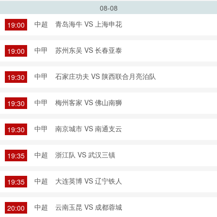
08-08
中超
青岛海牛 VS 上海申花
19:00
中甲
苏州东吴 VS 长春亚泰
19:00
中甲
石家庄功夫 VS 陕西联合月亮泊队
19:30
中甲
梅州客家 VS 佛山南狮
19:30
中甲
南京城市 VS 南通支云
19:30
中超
浙江队 VS 武汉三镇
19:35
中超
大连英博 VS 辽宁铁人
19:35
中超
云南玉昆 VS 成都蓉城
20:00