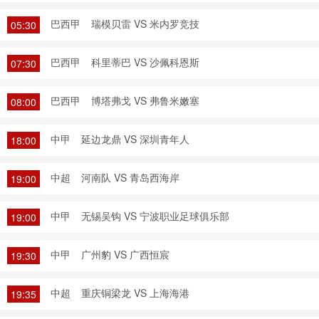
巴西甲
瑞模贝雷 VS 米内罗竞技
05:30
巴西甲
科里蒂巴 VS 沙佩科恩斯
07:30
巴西甲
博塔弗戈 VS 弗鲁米嫩塞
08:00
中甲
延边龙鼎 VS 深圳青年人
18:00
中超
河南队 VS 青岛西海岸
19:00
中甲
无锡吴钩 VS 宁波职业足球俱乐部
19:00
中甲
广州豹 VS 广西恒宸
19:30
中超
重庆铜梁龙 VS 上海海港
19:35