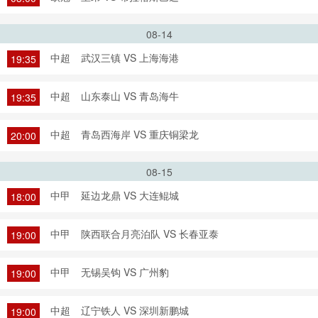
08-14
中超
武汉三镇 VS 上海海港
19:35
中超
山东泰山 VS 青岛海牛
19:35
中超
青岛西海岸 VS 重庆铜梁龙
20:00
08-15
中甲
延边龙鼎 VS 大连鲲城
18:00
中甲
陕西联合月亮泊队 VS 长春亚泰
19:00
中甲
无锡吴钩 VS 广州豹
19:00
中超
辽宁铁人 VS 深圳新鹏城
19:00