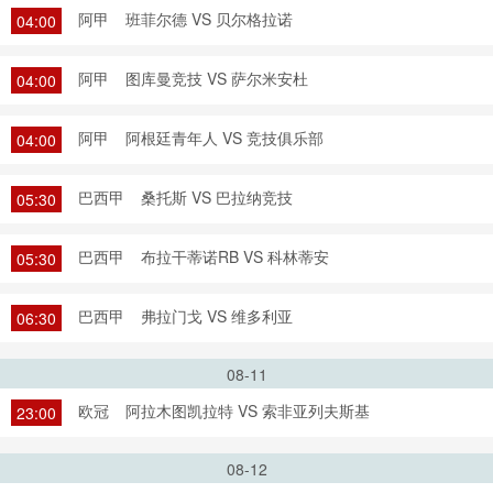
阿甲
班菲尔德 VS 贝尔格拉诺
04:00
阿甲
图库曼竞技 VS 萨尔米安杜
04:00
阿甲
阿根廷青年人 VS 竞技俱乐部
04:00
巴西甲
桑托斯 VS 巴拉纳竞技
05:30
巴西甲
布拉干蒂诺RB VS 科林蒂安
05:30
巴西甲
弗拉门戈 VS 维多利亚
06:30
08-11
欧冠
阿拉木图凯拉特 VS 索非亚列夫斯基
23:00
08-12