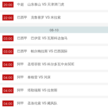
中超
山东泰山 VS 天津津门虎
20:00
巴西甲
克鲁塞罗 VS 米拉索
22:00
08-10
巴西甲
巴伊亚 VS 瓦斯科达伽马
03:00
巴西甲
帕尔梅拉斯 VS 巴西国际
03:00
阿甲
圣塔菲联 VS 科尔多瓦中央SDE
04:00
阿甲
泰格雷 VS 河床
04:00
阿甲
塔勒瑞斯 VS 拉努斯
04:00
阿甲
圣洛伦索 VS 飓风队
04:00