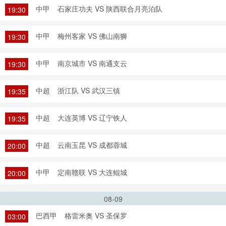
中甲
石家庄功夫 VS 陕西联合月亮泊队
19:30
中甲
梅州客家 VS 佛山南狮
19:30
中甲
南京城市 VS 南通支云
19:30
中超
浙江队 VS 武汉三镇
19:35
中超
大连英博 VS 辽宁铁人
19:35
中超
云南玉昆 VS 成都蓉城
20:00
中甲
定南赣联 VS 大连鲲城
20:00
08-09
巴西甲
格雷米奥 VS 圣保罗
03:00