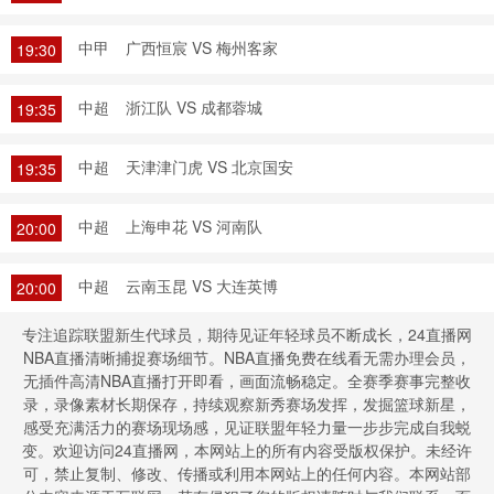
中甲
广西恒宸 VS 梅州客家
19:30
中超
浙江队 VS 成都蓉城
19:35
中超
天津津门虎 VS 北京国安
19:35
中超
上海申花 VS 河南队
20:00
中超
云南玉昆 VS 大连英博
20:00
专注追踪联盟新生代球员，期待见证年轻球员不断成长，24直播网
NBA直播清晰捕捉赛场细节。NBA直播免费在线看无需办理会员，
无插件高清NBA直播打开即看，画面流畅稳定。全赛季赛事完整收
录，录像素材长期保存，持续观察新秀赛场发挥，发掘篮球新星，
感受充满活力的赛场现场感，见证联盟年轻力量一步步完成自我蜕
变。欢迎访问24直播网，本网站上的所有内容受版权保护。未经许
可，禁止复制、修改、传播或利用本网站上的任何内容。本网站部