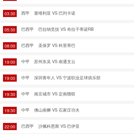
西甲
塞维利亚 VS 巴列卡诺
03:30
巴西甲
巴拉纳竞技 VS 布拉干蒂诺RB
05:30
巴西甲
圣保罗 VS 科里蒂巴
08:00
中甲
苏州东吴 VS 南通支云
19:00
中甲
深圳青年人 VS 宁波职业足球俱乐部
19:00
中甲
南京城市 VS 定南赣联
19:30
中甲
佛山南狮 VS 石家庄功夫
19:30
巴西甲
沙佩科恩斯 VS 巴伊亚
22:00