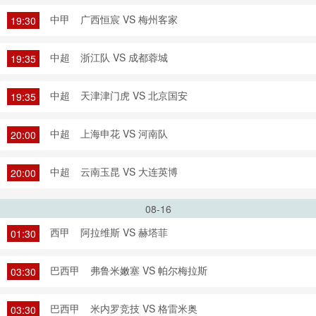
中甲
广西恒宸 VS 梅州客家
19:30
中超
浙江队 VS 成都蓉城
19:35
中超
天津津门虎 VS 北京国安
19:35
中超
上海申花 VS 河南队
20:00
中超
云南玉昆 VS 大连英博
20:00
08-16
西甲
阿拉维斯 VS 赫塔菲
01:30
巴西甲
弗鲁米嫩塞 VS 帕尔梅拉斯
03:30
巴西甲
米内罗竞技 VS 格雷米奥
03:30