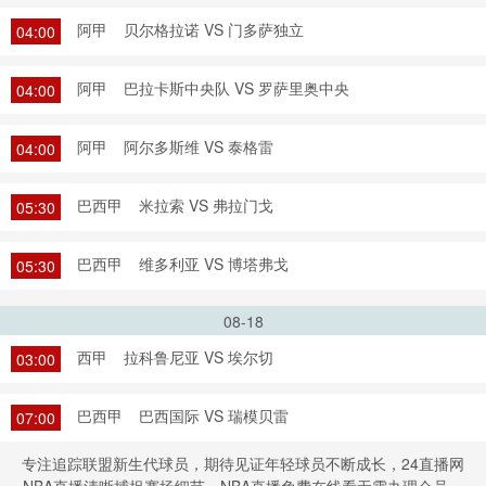
阿甲
贝尔格拉诺 VS 门多萨独立
04:00
阿甲
巴拉卡斯中央队 VS 罗萨里奥中央
04:00
阿甲
阿尔多斯维 VS 泰格雷
04:00
巴西甲
米拉索 VS 弗拉门戈
05:30
巴西甲
维多利亚 VS 博塔弗戈
05:30
08-18
西甲
拉科鲁尼亚 VS 埃尔切
03:00
巴西甲
巴西国际 VS 瑞模贝雷
07:00
专注追踪联盟新生代球员，期待见证年轻球员不断成长，24直播网