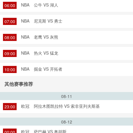
NBA
公牛 VS 湖人
06:00
NBA
尼克斯 VS 勇士
07:00
NBA
老鹰 VS 灰熊
08:00
NBA
热火 VS 猛龙
09:00
NBA
掘金 VS 开拓者
10:00
其他赛事推荐
08-11
欧冠
阿拉木图凯拉特 VS 索非亚列夫斯基
23:00
08-12
欧冠
萨巴赫 VS 奥胡斯
00:00