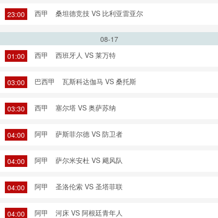
西甲
桑坦德竞技 VS 比利亚雷亚尔
23:00
08-17
西甲
西班牙人 VS 莱万特
01:00
巴西甲
瓦斯科达伽马 VS 桑托斯
03:00
西甲
塞尔塔 VS 奥萨苏纳
03:30
阿甲
萨斯菲尔德 VS 防卫者
04:00
阿甲
萨尔米安杜 VS 飓风队
04:00
阿甲
圣洛伦索 VS 圣塔菲联
04:00
阿甲
河床 VS 阿根廷青年人
04:00