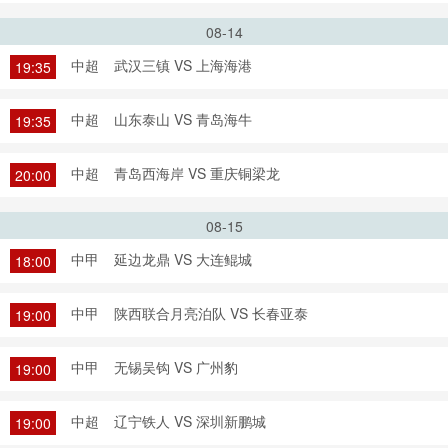
08-14
中超
武汉三镇 VS 上海海港
19:35
中超
山东泰山 VS 青岛海牛
19:35
中超
青岛西海岸 VS 重庆铜梁龙
20:00
08-15
中甲
延边龙鼎 VS 大连鲲城
18:00
中甲
陕西联合月亮泊队 VS 长春亚泰
19:00
中甲
无锡吴钩 VS 广州豹
19:00
中超
辽宁铁人 VS 深圳新鹏城
19:00